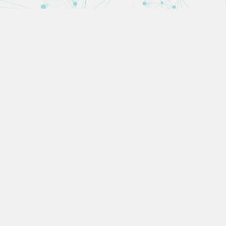
’énergie
omes en énergie,
risant vos consommations.