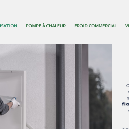
ISATION
POMPE À CHALEUR
FROID COMMERCIAL
V
C
fi