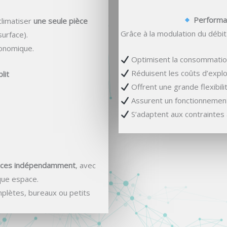
Performan
climatiser
une seule pièce
Grâce à la modulation du débit
urface).
économique.
Optimisent la consommatio
Réduisent les coûts d’explo
lit
Offrent une grande flexibilit
Assurent un fonctionnement
S’adaptent aux contraintes 
ièces indépendamment
, avec
que espace.
omplètes, bureaux ou petits