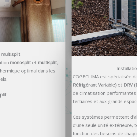
 multisplit
ation
monosplit
et
multisplit
,
Installat
 thermique optimal dans les
COGECLIMA est spécialisée dan
els.
Réfrigérant Variable)
et
DRV (D
de climatisation performantes
lit
tertiaires et aux grands espac
Ces systèmes permettent d’alim
d’une seule unité extérieure, 
fonction des besoins de chaqu