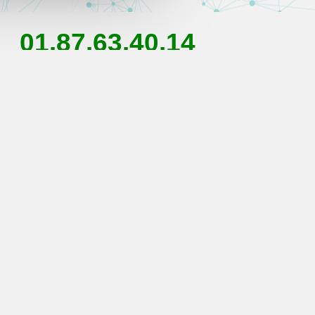
01.87.63.40.14
formance et économies d
ions des équipements modernes et écon
ficier d’un
confort optimal
tout en maît